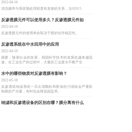
2022-04-16
清洗频率与系统预处理程度有直接的关系，当SDI15
反渗透膜元件可以使用多久？反渗透膜元件如
2022-04-18
反渗透膜元件的使用寿命取决于膜的化学稳定性。
反渗透系统在中水回用中的应用
2022-04-19
摘要：随着社会的发展，我国科学技术的发展也越来越迅
速。在工业生产的过程中，大量的工业废水不断产生
水中的哪些物质对反渗透膜有影响？
2022-05-18
反渗透或纳滤系统一旦出现颗粒和胶体的污堵就会严重影
响膜的产水量，有时也会降低脱盐率。
纳滤和反渗透设备的区别在哪？膜分离有什么
2022-05-19
反渗透是目前最精密的液体过滤技术，反渗透膜对溶解性
的盐等无机分子和分子量大于100的有机物起截留